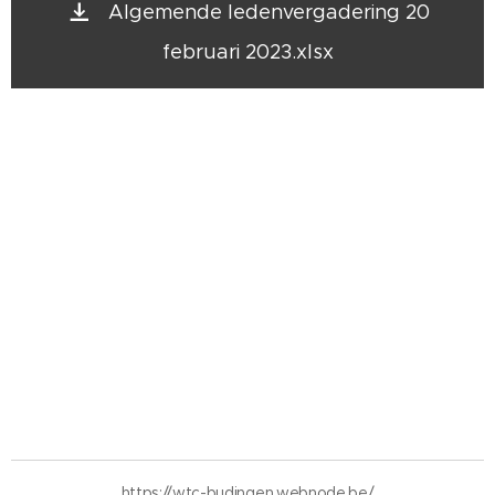
Algemende ledenvergadering 20
februari 2023.xlsx
https://wtc-budingen.webnode.be/