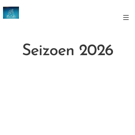
W.T.C. Budingen
Lokaal ... Café Het bakhuis
Seizoen 2026