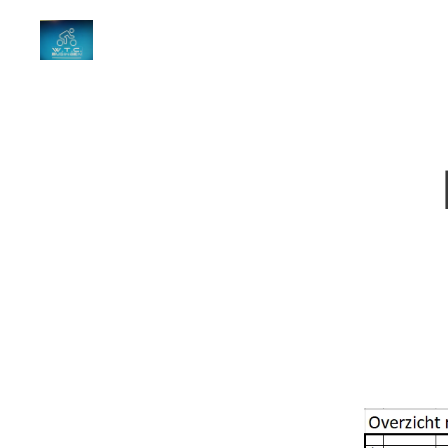
W.T.C. Budingen
Lokaal ... Café Het bakhuis