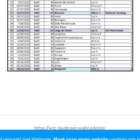
https://wtc-budingen.webnode.be/
Mogelijk gemaakt door
Webnode
rd gemaakt met Webnode.
Maak jouw eigen website
vandaag nog gr