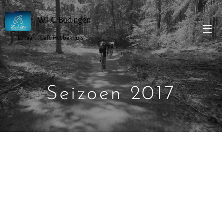
W.T.C. Budingen
Lokaal ... Café Het bakhuis
Seizoen 2017